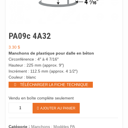
PA09c 4A32
3.30
$
Manchons de plastique pour dalle en béton
Circonférence : 4″ à 4 7/16″
Hauteur : 225 mm (approx. 9″)
Incrément : 112.5 mm (approx. 4 1/2″)
Couleur : blanc
TÉLÉCHARGER LA FICHE TECHNIQUE
Vendu en boîte complète seulement
quantité
AJOUTER AU PANIER
de
PA09c
4A32
Catégorie :
Manchons : Modèles PA