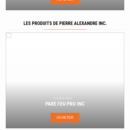
LES PRODUITS DE PIERRE ALEXANDRE INC.
COUPE-FEU
BOÎTE À
E FEU PRO INC
MI-VB/VB-SM RE
ACHETER
AC