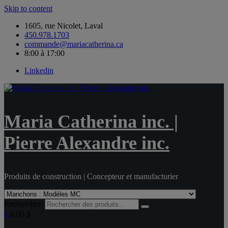
Skip to content
1605, rue Nicolet, Laval
450.978.1703
commande@mariacatherina.ca
8:00 à 17:00
Linkedin
Maria Catherina inc. |
Pierre Alexandre inc.
Produits de construction | Concepteur et manufacturier
Rechercher:
0
0.00 $