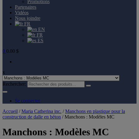
Promotions
Partenaires
Vidéos
Nous joindre
FR
EN
FR
ES
0
0.00 $
x
Rechercher:
Se connecter
Accueil
/
Maria Catherina inc.
/
Manchons en plastique pour la
construction de dalle en béton
/ Manchons : Modèles MC
Manchons : Modèles MC