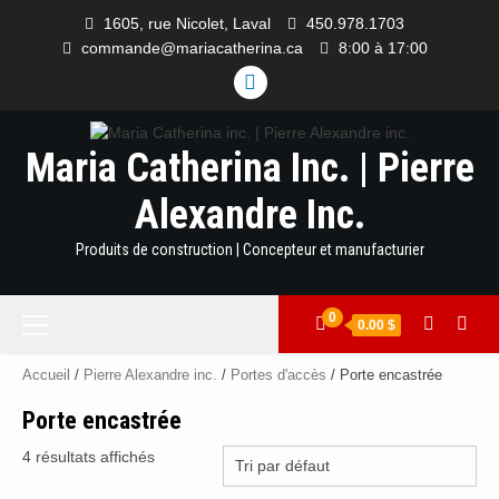
Skip
1605, rue Nicolet, Laval
450.978.1703
to
commande@mariacatherina.ca
8:00 à 17:00
content
LINKEDIN
Maria Catherina Inc. | Pierre
Alexandre Inc.
Produits de construction | Concepteur et manufacturier
Menu
0
0.00 $
principal
Accueil
/
Pierre Alexandre inc.
/
Portes d'accès
/ Porte encastrée
Porte encastrée
4 résultats affichés