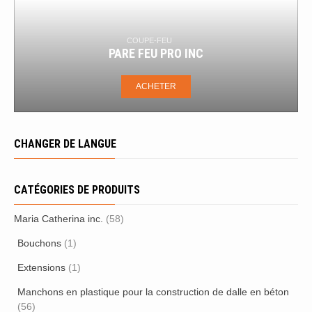
U
BOÎTE À CLAPETS
PRO INC
MI-VB/VB-SM RECESSED
ER
ACHETER
CHANGER DE LANGUE
CATÉGORIES DE PRODUITS
Maria Catherina inc.
(58)
Bouchons
(1)
Extensions
(1)
Manchons en plastique pour la construction de dalle en béton
(56)