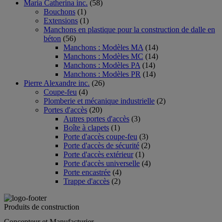
Maria Catherina inc.
(58)
Bouchons
(1)
Extensions
(1)
Manchons en plastique pour la construction de dalle en
béton
(56)
Manchons : Modèles MA
(14)
Manchons : Modèles MC
(14)
Manchons : Modèles PA
(14)
Manchons : Modèles PR
(14)
Pierre Alexandre inc.
(26)
Coupe-feu
(4)
Plomberie et mécanique industrielle
(2)
Portes d'accès
(20)
Autres portes d'accès
(3)
Boîte à clapets
(1)
Porte d'accès coupe-feu
(3)
Porte d'accès de sécurité
(2)
Porte d'accès extérieur
(1)
Porte d'accès universelle
(4)
Porte encastrée
(4)
Trappe d'accès
(2)
Produits de construction
Concepteur et Manufacturier