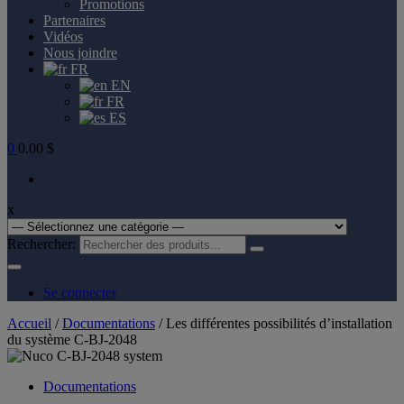
Promotions
Partenaires
Vidéos
Nous joindre
FR
EN
FR
ES
0
0.00 $
x
Rechercher:
Se connecter
Accueil
/
Documentations
/ Les différentes possibilités d’installation
du système C-BJ-2048
Documentations