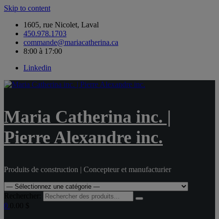
Skip to content
1605, rue Nicolet, Laval
450.978.1703
commande@mariacatherina.ca
8:00 à 17:00
Linkedin
Maria Catherina inc. |
Pierre Alexandre inc.
Produits de construction | Concepteur et manufacturier
Rechercher:
0
0.00 $