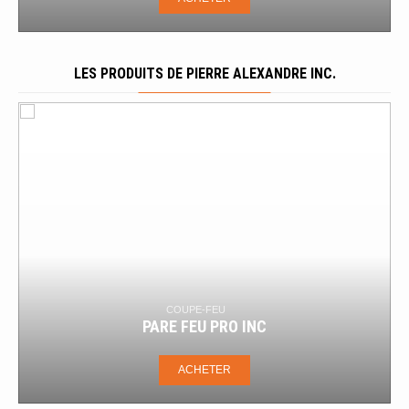
LES PRODUITS DE PIERRE ALEXANDRE INC.
COUPE-FEU
BOÎTE À
E FEU PRO INC
MI-VB/VB-SM RE
ACHETER
AC