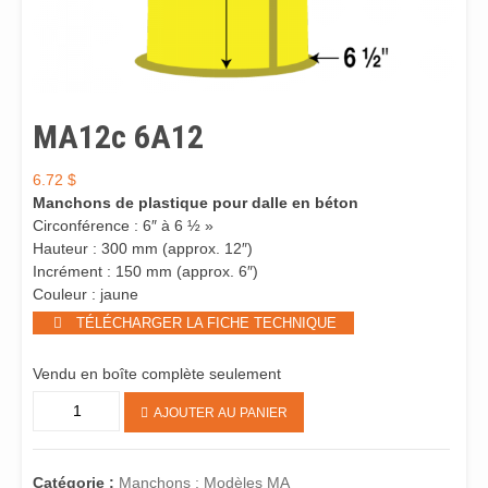
MA12c 6A12
6.72
$
Manchons de plastique pour dalle en béton
Circonférence : 6″ à 6 ½ »
Hauteur : 300 mm (approx. 12″)
Incrément : 150 mm (approx. 6″)
Couleur : jaune
TÉLÉCHARGER LA FICHE TECHNIQUE
Vendu en boîte complète seulement
quantité
AJOUTER AU PANIER
de
MA12c
6A12
Catégorie :
Manchons : Modèles MA